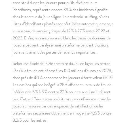
consiste à duper les joueurs pour qu’ils révèlent leurs
identifiants, représente encore 38 % des incidents signalés
dans le secteur du jeu en ligne. Le credential stuffing, où des
listes d’identifiants piratés sont réutilisées automatiquement, a
vu son taux de succès grimper de 12 % à 27 % entre 2022 et
2023. Enfin, les ransomware ciblant les bases de données de
joueurs peuvent paralyser une plateforme pendant plusieurs
jours, entraînant des pertes de revenus importantes.
Selon une étude de l’Observatoire du Jeu en ligne, les pertes
liées à la fraude ont dépassé les 150 millions d’euros en 2023,
dont près de 40 % concernent les joueurs à forte valeur (VIP).
Les casinos qui ont intégré la 2FA affichent un taux de fraude
inférieur de 5 % à 8 % contre 22 % pour ceux qui ne l’utilisent
pas. Cette différence se traduit par une confiance accrue des
joueurs, mesurée par des enquêtes de satisfaction où les
plateformes sécurisées obtiennent en moyenne 4,6/5 contre
3,2/5 pour les autres.