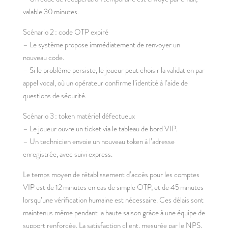
valable 30 minutes.
Scénario 2 : code OTP expiré
– Le système propose immédiatement de renvoyer un
nouveau code.
– Si le problème persiste, le joueur peut choisir la validation par
appel vocal, où un opérateur confirme l’identité à l’aide de
questions de sécurité.
Scénario 3 : token matériel défectueux
– Le joueur ouvre un ticket via le tableau de bord VIP.
– Un technicien envoie un nouveau token à l’adresse
enregistrée, avec suivi express.
Le temps moyen de rétablissement d’accès pour les comptes
VIP est de 12 minutes en cas de simple OTP, et de 45 minutes
lorsqu’une vérification humaine est nécessaire. Ces délais sont
maintenus même pendant la haute saison grâce à une équipe de
support renforcée. La satisfaction client, mesurée par le NPS,