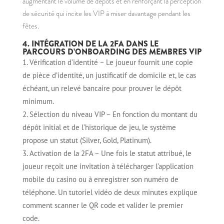
augmentant le volume de dépôts et en renforçant la perception
de sécurité qui incite les VIP à miser davantage pendant les
fêtes.
4. INTÉGRATION DE LA 2FA DANS LE
PARCOURS D’ONBOARDING DES MEMBRES VIP
Vérification d’identité – Le joueur fournit une copie
de pièce d’identité, un justificatif de domicile et, le cas
échéant, un relevé bancaire pour prouver le dépôt
minimum.
Sélection du niveau VIP – En fonction du montant du
dépôt initial et de l’historique de jeu, le système
propose un statut (Silver, Gold, Platinum).
Activation de la 2FA – Une fois le statut attribué, le
joueur reçoit une invitation à télécharger l’application
mobile du casino ou à enregistrer son numéro de
téléphone. Un tutoriel vidéo de deux minutes explique
comment scanner le QR code et valider le premier
code.