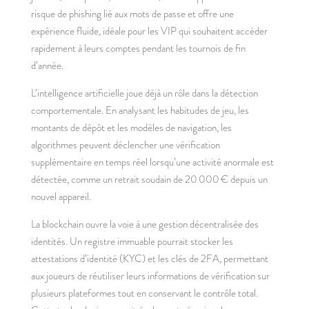
risque de phishing lié aux mots de passe et offre une
expérience fluide, idéale pour les VIP qui souhaitent accéder
rapidement à leurs comptes pendant les tournois de fin
d’année.
L’intelligence artificielle joue déjà un rôle dans la détection
comportementale. En analysant les habitudes de jeu, les
montants de dépôt et les modèles de navigation, les
algorithmes peuvent déclencher une vérification
supplémentaire en temps réel lorsqu’une activité anormale est
détectée, comme un retrait soudain de 20 000 € depuis un
nouvel appareil.
La blockchain ouvre la voie à une gestion décentralisée des
identités. Un registre immuable pourrait stocker les
attestations d’identité (KYC) et les clés de 2FA, permettant
aux joueurs de réutiliser leurs informations de vérification sur
plusieurs plateformes tout en conservant le contrôle total.