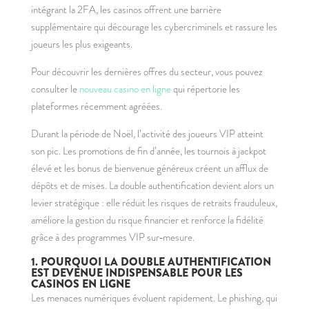
intégrant la 2FA, les casinos offrent une barrière
supplémentaire qui décourage les cybercriminels et rassure les
joueurs les plus exigeants.
Pour découvrir les dernières offres du secteur, vous pouvez
consulter le
nouveau casino en ligne
qui répertorie les
plateformes récemment agréées.
Durant la période de Noël, l’activité des joueurs VIP atteint
son pic. Les promotions de fin d’année, les tournois à jackpot
élevé et les bonus de bienvenue généreux créent un afflux de
dépôts et de mises. La double authentification devient alors un
levier stratégique : elle réduit les risques de retraits frauduleux,
améliore la gestion du risque financier et renforce la fidélité
grâce à des programmes VIP sur‑mesure.
1. POURQUOI LA DOUBLE AUTHENTIFICATION
EST DEVENUE INDISPENSABLE POUR LES
CASINOS EN LIGNE
Les menaces numériques évoluent rapidement. Le phishing, qui