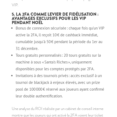
VIP.
5. LA 2FA COMME LEVIER DE FIDÉLISATION :
AVANTAGES EXCLUSIFS POUR LES VIP
PENDANT NOËL
Bonus de connexion sécurisée : chaque fois qu’un VIP
active la 2FA, il reçoit 10 € de cashback immédiat,
cumulable jusqu’à 50 € pendant la période du 1er au
31 décembre.
Tours gratuits personnalisés : 20 tours gratuits sur la
machine à sous « Santa’s Riches », uniquement
disponibles pour les comptes protégés par 2FA.
Invitations à des tournois privés : accès exclusif à un
tournoi de blackjack à enjeux élevés, avec un prize
pool de 100 000 € réservé aux joueurs ayant confirmé
leur double authentification.
Une analyse du ROI réalisée par un cabinet de conseil interne
montre que les joueurs qui ont activé la 2FA voient leur ticket