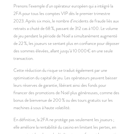
Prenons l’exemple d’un opérateur européen qui a intégré la
2FA pour tous les comptes VIP dès le premier trimestre
2023. Après six mois, le nombre d’incidents de fraude liés aux
retraits a chuté de 68 %, passant de 312 cas à 100. Le volume
de jeu pendant la période de Noël a simultanément augmenté
de 22 %, les joueurs se sentant plus en confiance pour déposer
des sommes élevées, allant jusqu’à 10 000 € en une seule
transaction.
Cette réduction du risque se traduit également par une
optimisation du capital de jeu. Les opérateurs peuvent baisser
leurs réserves de garantie, libérant ainsi des fonds pour
financer des promotions de Noël plus généreuses, comme des
bonus de bienvenue de 200 % ou des tours gratuits sur les
machines à sous à haute volatilité.
En définitive, la 2FA ne protège pas seulement les joueurs ;
elle améliore la rentabilité du casino en limitant les pertes, en