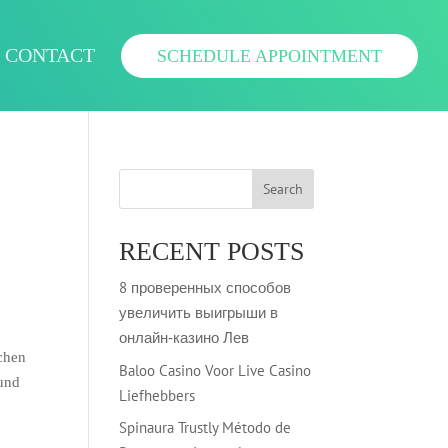
CONTACT
SCHEDULE APPOINTMENT
Search
RECENT POSTS
8 проверенных способов
увеличить выигрыши в
онлайн‑казино Лев
chen
Baloo Casino Voor Live Casino
 und
Liefhebbers
Spinaura Trustly Método de