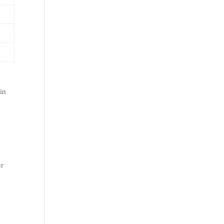
in
0
ür