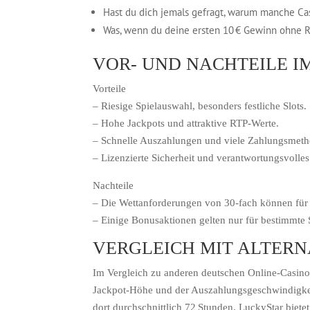
Hast du dich jemals gefragt, warum manche Ca
Was, wenn du deine ersten 10 € Gewinn ohne R
VOR‑ UND NACHTEILE I
Vorteile
– Riesige Spielauswahl, besonders festliche Slots.
– Hohe Jackpots und attraktive RTP‑Werte.
– Schnelle Auszahlungen und viele Zahlungsmet
– Lizenzierte Sicherheit und verantwortungsvolles
Nachteile
– Die Wettanforderungen von 30‑fach können für
– Einige Bonusaktionen gelten nur für bestimmte 
VERGLEICH MIT ALTERN
Im Vergleich zu anderen deutschen Online‑Casino
Jackpot‑Höhe und der Auszahlungsgeschwindigkei
dort durchschnittlich 72 Stunden. LuckyStar biet