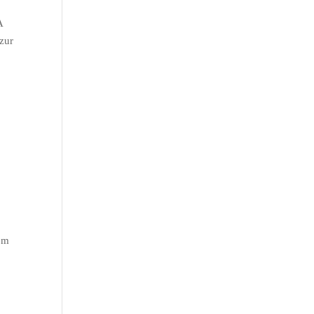
A
 zur
hem