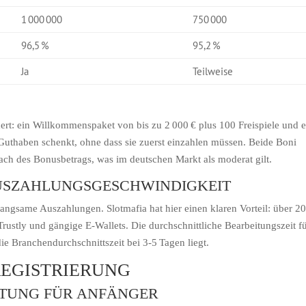
1 000 000
750 000
96,5 %
95,2 %
Ja
Teilweise
dert: ein Willkommenspaket von bis zu 2 000 € plus 100 Freispiele und e
Guthaben schenkt, ohne dass sie zuerst einzahlen müssen. Beide Boni
fach des Bonusbetrags, was im deutschen Markt als moderat gilt.
USZAHLUNGSGESCHWINDIGKEIT
langsame Auszahlungen. Slotmafia hat hier einen klaren Vorteil: über 2
ustly und gängige E‑Wallets. Die durchschnittliche Bearbeitungszeit f
e Branchendurchschnittszeit bei 3‑5 Tagen liegt.
REGISTRIERUNG
ITUNG FÜR ANFÄNGER