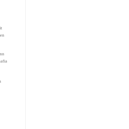
it
gen
ann
afia
m