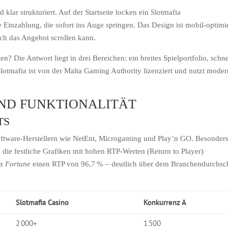
 klar strukturiert. Auf der Startseite locken ein Slotmafia
inzahlung, die sofort ins Auge springen. Das Design ist mobil‑optimie
ch das Angebot scrollen kann.
? Die Antwort liegt in drei Bereichen: ein breites Spielportfolio, schne
otmafia ist von der Malta Gaming Authority lizenziert und nutzt moder
UND FUNKTIONALITÄT
TS
Software‑Herstellern wie NetEnt, Microgaming und Play’n GO. Besonder
 die festliche Grafiken mit hohen RTP‑Werten (Return to Player)
s Fortune
einen RTP von 96,7 % – deutlich über dem Branchendurchsch
Slotmafia Casino
Konkurrenz A
2 000+
1 500