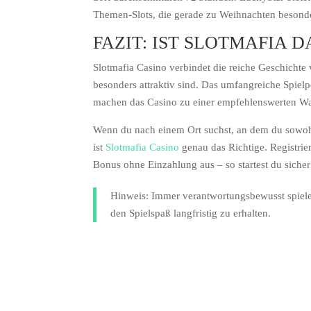
Themen‑Slots, die gerade zu Weihnachten besonde
FAZIT: IST SLOTMAFIA D
Slotmafia Casino verbindet die reiche Geschichte
besonders attraktiv sind. Das umfangreiche Spiel
machen das Casino zu einer empfehlenswerten Wah
Wenn du nach einem Ort suchst, an dem du sowohl 
ist
Slotmafia Casino
genau das Richtige. Registri
Bonus ohne Einzahlung aus – so startest du sicher 
Hinweis: Immer verantwortungsbewusst spielen
den Spielspaß langfristig zu erhalten.