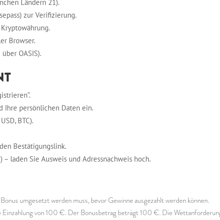
anchen Ländern 21).
epass) zur Verifizierung.
r Kryptowährung.
ler Browser.
g über OASIS).
NT
istrieren”.
d Ihre persönlichen Daten ein.
 USD, BTC).
 den Bestätigungslink.
YC) – laden Sie Ausweis und Adressnachweis hoch.
n Bonus umgesetzt werden muss, bevor Gewinne ausgezahlt werden können.
e Einzahlung von 100 €. Der Bonusbetrag beträgt 100 €. Die Wettanforderun