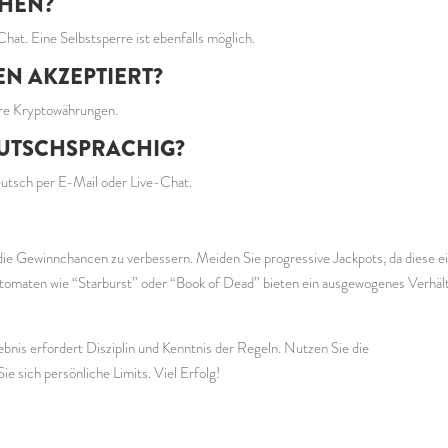
CHEN?
hat. Eine Selbstsperre ist ebenfalls möglich.
 AKZEPTIERT?
ere Kryptowährungen.
EUTSCHSPRACHIG?
Deutsch per E-Mail oder Live-Chat.
die Gewinnchancen zu verbessern. Meiden Sie progressive Jackpots, da diese e
utomaten wie “Starburst” oder “Book of Dead” bieten ein ausgewogenes Verhäl
bnis erfordert Disziplin und Kenntnis der Regeln. Nutzen Sie die
 sich persönliche Limits. Viel Erfolg!