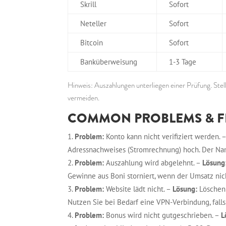
Skrill
Sofort
Neteller
Sofort
Bitcoin
Sofort
Banküberweisung
1-3 Tage
Hinweis: Auszahlungen unterliegen einer Prüfung. Stelle
vermeiden.
COMMON PROBLEMS & F
Problem:
Konto kann nicht verifiziert werden. 
Adressnachweises (Stromrechnung) hoch. Der N
Problem:
Auszahlung wird abgelehnt. –
Lösung
Gewinne aus Boni storniert, wenn der Umsatz nic
Problem:
Website lädt nicht. –
Lösung:
Löschen 
Nutzen Sie bei Bedarf eine VPN-Verbindung, falls 
Problem:
Bonus wird nicht gutgeschrieben. –
L