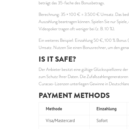
beträgt das 35-fache des Bonusbetrags.
Berechnung: 35 × 100 € = 3.500 € Umsatz. Das bedeu
Auszahlung beantragen können. Spielen Sie nur Spiele,
Videopoker tragen oft weniger bei (z. B. 10 %).
Ein weiteres Beispiel: Einzahlung 50 €, 100 % Bonu
Umsatz. Nutzen Sie einen Bonusrechner, um den genau
IS IT SAFE?
Der Anbieter besitzt eine gültige Glücksspiellizenz 
zum Schutz Ihrer Daten. Die Zufallszahlengeneratoren
Curacao-Lizenzen unterliegen Gewinne in Deutschland 
PAYMENT METHODS
Methode
Einzahlung
Visa/Mastercard
Sofort