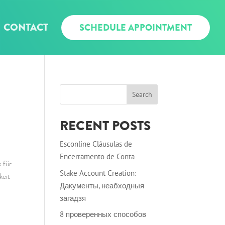
CONTACT
SCHEDULE APPOINTMENT
Search
RECENT POSTS
Esconline Cláusulas de
Encerramento de Conta
s für
Stake Account Creation:
keit
Дакументы, неабходныя
загадзя
8 проверенных способов