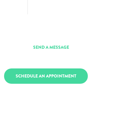
SEND A MESSAGE
SCHEDULE AN APPOINTMENT