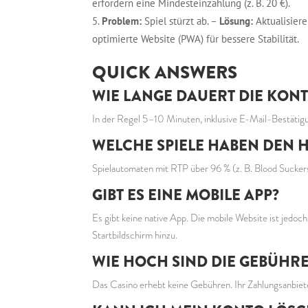
erfordern eine Mindesteinzahlung (z. B. 20 €).
Problem:
Spiel stürzt ab. –
Lösung:
Aktualisiere
optimierte Website (PWA) für bessere Stabilität.
QUICK ANSWERS
WIE LANGE DAUERT DIE KON
In der Regel 5–10 Minuten, inklusive E-Mail-Bestätigu
WELCHE SPIELE HABEN DEN 
Spielautomaten mit RTP über 96 % (z. B. Blood Sucker
GIBT ES EINE MOBILE APP?
Es gibt keine native App. Die mobile Website ist jedo
Startbildschirm hinzu.
WIE HOCH SIND DIE GEBÜHR
Das Casino erhebt keine Gebühren. Ihr Zahlungsanbie