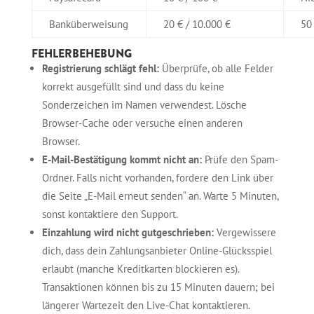
Banküberweisung
20 € / 10.000 €
50 
FEHLERBEHEBUNG
Registrierung schlägt fehl:
Überprüfe, ob alle Felder
korrekt ausgefüllt sind und dass du keine
Sonderzeichen im Namen verwendest. Lösche
Browser-Cache oder versuche einen anderen
Browser.
E-Mail-Bestätigung kommt nicht an:
Prüfe den Spam-
Ordner. Falls nicht vorhanden, fordere den Link über
die Seite „E-Mail erneut senden“ an. Warte 5 Minuten,
sonst kontaktiere den Support.
Einzahlung wird nicht gutgeschrieben:
Vergewissere
dich, dass dein Zahlungsanbieter Online-Glücksspiel
erlaubt (manche Kreditkarten blockieren es).
Transaktionen können bis zu 15 Minuten dauern; bei
längerer Wartezeit den Live-Chat kontaktieren.