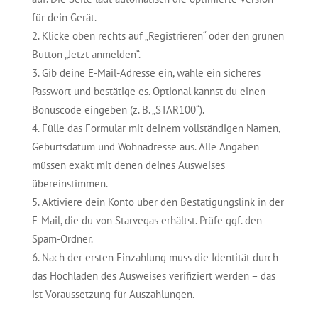
für dein Gerät.
Klicke oben rechts auf „Registrieren“ oder den grünen
Button „Jetzt anmelden“.
Gib deine E-Mail-Adresse ein, wähle ein sicheres
Passwort und bestätige es. Optional kannst du einen
Bonuscode eingeben (z. B. „STAR100“).
Fülle das Formular mit deinem vollständigen Namen,
Geburtsdatum und Wohnadresse aus. Alle Angaben
müssen exakt mit denen deines Ausweises
übereinstimmen.
Aktiviere dein Konto über den Bestätigungslink in der
E-Mail, die du von Starvegas erhältst. Prüfe ggf. den
Spam-Ordner.
Nach der ersten Einzahlung muss die Identität durch
das Hochladen des Ausweises verifiziert werden – das
ist Voraussetzung für Auszahlungen.