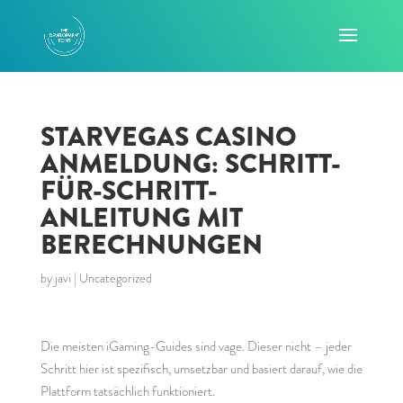
STARVEGAS CASINO
ANMELDUNG: SCHRITT-
FÜR-SCHRITT-
ANLEITUNG MIT
BERECHNUNGEN
by
javi
|
Uncategorized
Die meisten iGaming-Guides sind vage. Dieser nicht – jeder
Schritt hier ist spezifisch, umsetzbar und basiert darauf, wie die
Plattform tatsächlich funktioniert.