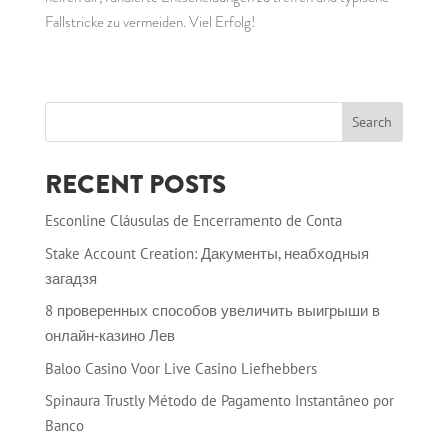
Fallstricke zu vermeiden. Viel Erfolg!
Search
RECENT POSTS
Esconline Cláusulas de Encerramento de Conta
Stake Account Creation: Дакументы, неабходныя
загадзя
8 проверенных способов увеличить выигрыши в
онлайн‑казино Лев
Baloo Casino Voor Live Casino Liefhebbers
Spinaura Trustly Método de Pagamento Instantâneo por
Banco