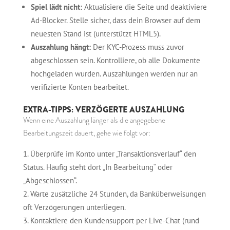
Spiel lädt nicht:
Aktualisiere die Seite und deaktiviere
Ad-Blocker. Stelle sicher, dass dein Browser auf dem
neuesten Stand ist (unterstützt HTML5).
Auszahlung hängt:
Der KYC-Prozess muss zuvor
abgeschlossen sein. Kontrolliere, ob alle Dokumente
hochgeladen wurden. Auszahlungen werden nur an
verifizierte Konten bearbeitet.
EXTRA-TIPPS: VERZÖGERTE AUSZAHLUNG
Wenn eine Auszahlung länger als die angegebene
Bearbeitungszeit dauert, gehe wie folgt vor:
Überprüfe im Konto unter „Transaktionsverlauf“ den
Status. Häufig steht dort „In Bearbeitung“ oder
„Abgeschlossen“.
Warte zusätzliche 24 Stunden, da Banküberweisungen
oft Verzögerungen unterliegen.
Kontaktiere den Kundensupport per Live-Chat (rund