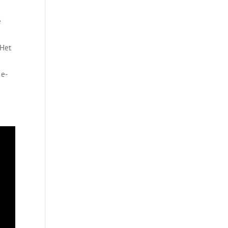
e
 Het
 e-