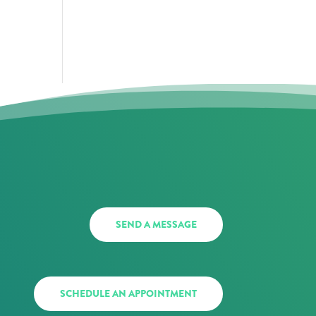
SEND A MESSAGE
SCHEDULE AN APPOINTMENT