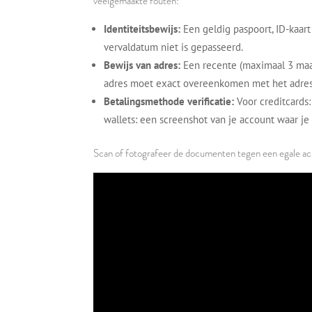
veelgemaakte fouten:
Identiteitsbewijs:
Een geldig paspoort, ID-kaart 
vervaldatum niet is gepasseerd.
Bewijs van adres:
Een recente (maximaal 3 maan
adres moet exact overeenkomen met het adres
Betalingsmethode verificatie:
Voor creditcards:
wallets: een screenshot van je account waar je
Scan of fotografeer de documenten tegen een egale acht