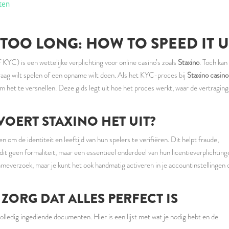
ten
 TOO LONG: HOW TO SPEED IT 
 KYC) is een wettelijke verplichting voor online casino’s zoals
Staxino
. Toch kan
graag wilt spelen of een opname wilt doen. Als het KYC-proces bij
Staxino casino
om het te versnellen. Deze gids legt uit hoe het proces werkt, waar de vertragin
VOERT STAXINO HET UIT?
 om de identiteit en leeftijd van hun spelers te verifiëren. Dit helpt fraude,
 dit geen formaliteit, maar een essentieel onderdeel van hun licentieverplichting
ameverzoek, maar je kunt het ook handmatig activeren in je accountinstellingen
ZORG DAT ALLES PERFECT IS
lledig ingediende documenten. Hier is een lijst met wat je nodig hebt en de