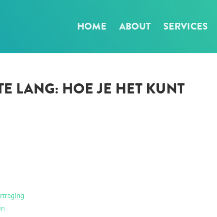
HOME
ABOUT
SERVICES
TE LANG: HOE JE HET KUNT
rtraging
en