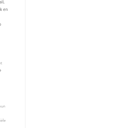
il.
jk en
o
t
o
 kun
iële