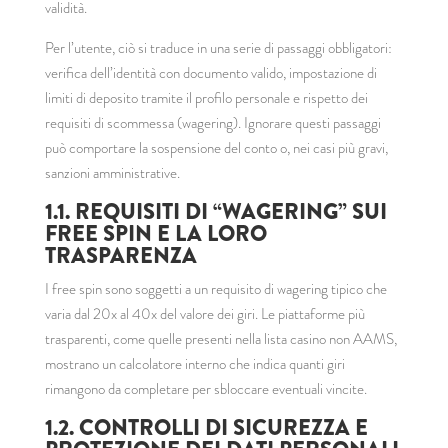
validità.
Per l’utente, ciò si traduce in una serie di passaggi obbligatori:
verifica dell’identità con documento valido, impostazione di
limiti di deposito tramite il profilo personale e rispetto dei
requisiti di scommessa (wagering). Ignorare questi passaggi
può comportare la sospensione del conto o, nei casi più gravi,
sanzioni amministrative.
1.1. REQUISITI DI “WAGERING” SUI
FREE SPIN E LA LORO
TRASPARENZA
I free spin sono soggetti a un requisito di wagering tipico che
varia dal 20x al 40x del valore dei giri. Le piattaforme più
trasparenti, come quelle presenti nella lista casino non AAMS,
mostrano un calcolatore interno che indica quanti giri
rimangono da completare per sbloccare eventuali vincite.
1.2. CONTROLLI DI SICUREZZA E