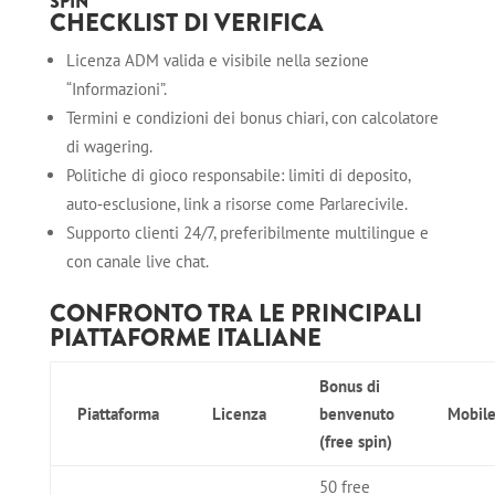
SPIN
CHECKLIST DI VERIFICA
Licenza ADM valida e visibile nella sezione
“Informazioni”.
Termini e condizioni dei bonus chiari, con calcolatore
di wagering.
Politiche di gioco responsabile: limiti di deposito,
auto‑esclusione, link a risorse come Parlarecivile.
Supporto clienti 24/7, preferibilmente multilingue e
con canale live chat.
CONFRONTO TRA LE PRINCIPALI
PIATTAFORME ITALIANE
Bonus di
Piattaforma
Licenza
benvenuto
Mobile
(free spin)
50 free