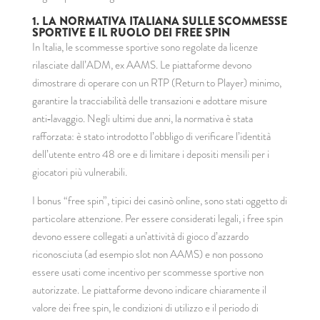
1. LA NORMATIVA ITALIANA SULLE SCOMMESSE
SPORTIVE E IL RUOLO DEI FREE SPIN
In Italia, le scommesse sportive sono regolate da licenze
rilasciate dall’ADM, ex AAMS. Le piattaforme devono
dimostrare di operare con un RTP (Return to Player) minimo,
garantire la tracciabilità delle transazioni e adottare misure
anti‑lavaggio. Negli ultimi due anni, la normativa è stata
rafforzata: è stato introdotto l’obbligo di verificare l’identità
dell’utente entro 48 ore e di limitare i depositi mensili per i
giocatori più vulnerabili.
I bonus “free spin”, tipici dei casinò online, sono stati oggetto di
particolare attenzione. Per essere considerati legali, i free spin
devono essere collegati a un’attività di gioco d’azzardo
riconosciuta (ad esempio slot non AAMS) e non possono
essere usati come incentivo per scommesse sportive non
autorizzate. Le piattaforme devono indicare chiaramente il
valore dei free spin, le condizioni di utilizzo e il periodo di