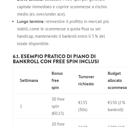
capitale immediato e coprire scommesse a rischio
medio (es. over/under ace).
Lungo termine
: reinvestire il profitto in mercati più
stabili, come le scommesse a quota fissa su set
handicap, mantenendo il bankroll entro il 5 % del
totale disponibile.
6.1. ESEMPIO PRATICO DI PIANO DI
BANKROLL CON FREE SPIN INCLUSI
Bonus
Budget
Turnover
Settimana
free
allocato
richiesto
spin
scommess
30 free
€135
€150 (2 %
1
spin
(30x)
bankroll)
(€0,15)
20 free