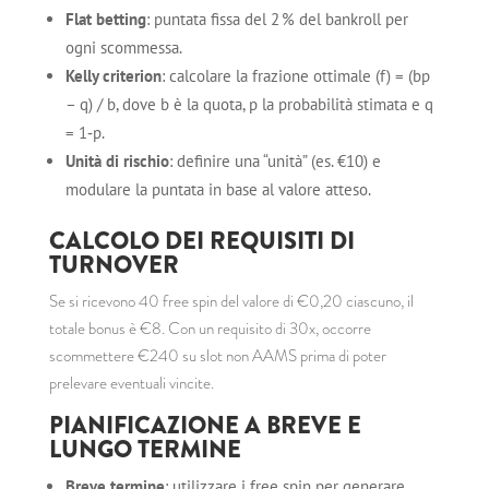
Flat betting
: puntata fissa del 2 % del bankroll per
ogni scommessa.
Kelly criterion
: calcolare la frazione ottimale (f) = (bp
– q) / b, dove b è la quota, p la probabilità stimata e q
= 1‑p.
Unità di rischio
: definire una “unità” (es. €10) e
modulare la puntata in base al valore atteso.
CALCOLO DEI REQUISITI DI
TURNOVER
Se si ricevono 40 free spin del valore di €0,20 ciascuno, il
totale bonus è €8. Con un requisito di 30x, occorre
scommettere €240 su slot non AAMS prima di poter
prelevare eventuali vincite.
PIANIFICAZIONE A BREVE E
LUNGO TERMINE
Breve termine
: utilizzare i free spin per generare