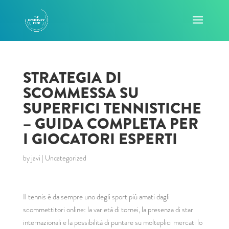
STRATEGIA DI
SCOMMESSA SU
SUPERFICI TENNISTICHE
– GUIDA COMPLETA PER
I GIOCATORI ESPERTI
by
javi
|
Uncategorized
Il tennis è da sempre uno degli sport più amati dagli
scommettitori online: la varietà di tornei, la presenza di star
internazionali e la possibilità di puntare su molteplici mercati lo