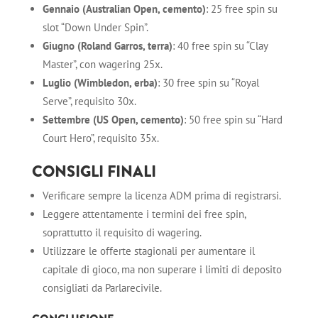
Gennaio (Australian Open, cemento)
: 25 free spin su
slot “Down Under Spin”.
Giugno (Roland Garros, terra)
: 40 free spin su “Clay
Master”, con wagering 25x.
Luglio (Wimbledon, erba)
: 30 free spin su “Royal
Serve”, requisito 30x.
Settembre (US Open, cemento)
: 50 free spin su “Hard
Court Hero”, requisito 35x.
CONSIGLI FINALI
Verificare sempre la licenza ADM prima di registrarsi.
Leggere attentamente i termini dei free spin,
soprattutto il requisito di wagering.
Utilizzare le offerte stagionali per aumentare il
capitale di gioco, ma non superare i limiti di deposito
consigliati da Parlarecivile.