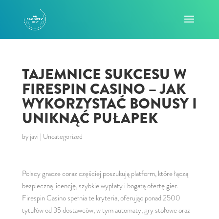
TAJEMNICE SUKCESU W
FIRESPIN CASINO – JAK
WYKORZYSTAĆ BONUSY I
UNIKNĄĆ PUŁAPEK
by
javi
|
Uncategorized
Polscy gracze coraz częściej poszukują platform, które łączą
bezpieczną licencję, szybkie wypłaty i bogatą ofertę gier.
Firespin Casino spełnia te kryteria, oferując ponad 2500
tytułów od 35 dostawców, w tym automaty, gry stołowe oraz