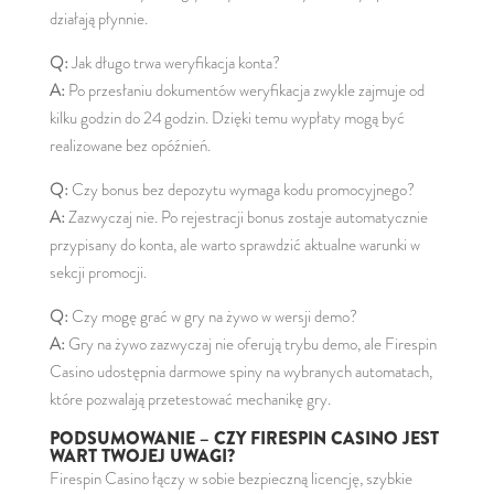
działają płynnie.
Q:
Jak długo trwa weryfikacja konta?
A:
Po przesłaniu dokumentów weryfikacja zwykle zajmuje od
kilku godzin do 24 godzin. Dzięki temu wypłaty mogą być
realizowane bez opóźnień.
Q:
Czy bonus bez depozytu wymaga kodu promocyjnego?
A:
Zazwyczaj nie. Po rejestracji bonus zostaje automatycznie
przypisany do konta, ale warto sprawdzić aktualne warunki w
sekcji promocji.
Q:
Czy mogę grać w gry na żywo w wersji demo?
A:
Gry na żywo zazwyczaj nie oferują trybu demo, ale Firespin
Casino udostępnia darmowe spiny na wybranych automatach,
które pozwalają przetestować mechanikę gry.
PODSUMOWANIE – CZY FIRESPIN CASINO JEST
WART TWOJEJ UWAGI?
Firespin Casino łączy w sobie bezpieczną licencję, szybkie