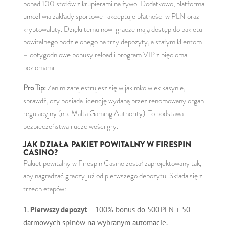
ponad 100 stołów z krupierami na żywo. Dodatkowo, platforma
umożliwia zakłady sportowe i akceptuje płatności w PLN oraz
kryptowaluty. Dzięki temu nowi gracze mają dostęp do pakietu
powitalnego podzielonego na trzy depozyty, a stałym klientom
– cotygodniowe bonusy reload i program VIP z pięcioma
poziomami.
Pro Tip:
Zanim zarejestrujesz się w jakimkolwiek kasynie,
sprawdź, czy posiada licencję wydaną przez renomowany organ
regulacyjny (np. Malta Gaming Authority). To podstawa
bezpieczeństwa i uczciwości gry.
JAK DZIAŁA PAKIET POWITALNY W FIRESPIN
CASINO?
Pakiet powitalny w Firespin Casino został zaprojektowany tak,
aby nagradzać graczy już od pierwszego depozytu. Składa się z
trzech etapów:
Pierwszy depozyt
– 100% bonus do 500 PLN + 50
darmowych spinów na wybranym automacie.