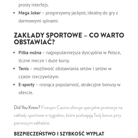
prosty interfejs.
Mega Joker
– progresywny jackpot, idealny do gry z
darmowymi spinami.
ZAKŁADY SPORTOWE – CO WARTO
OBSTAWIAĆ?
Piłka nożna
– najpopularniejsza dyscyplina w Polsce,
liczne mecze i duże kursy.
Tenis
– możliwość obstawiania setów i setów w
czasie rzeczywistym.
E-sporty
– rosnąca popularność, atrakcyjne bonusy w
ofercie.
Did You Know?
Firespin Casino oferuje specjalne promocje na
zakłady sportowe w tygodniu, które podwajają Twój bonus przy
pierwszym zakładzie.
BEZPIECZEŃSTWO I SZYBKOŚĆ WYPŁAT