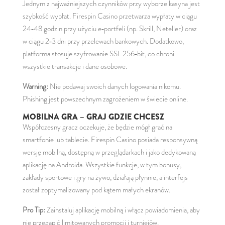
Jednym z najważniejszych czynników przy wyborze kasyna jest
szybkość wypłat. Firespin Casino przetwarza wypłaty w ciągu
24‑48 godzin przy użyciu e‑portfeli (np. Skrill, Neteller) oraz
w ciągu 2‑3 dni przy przelewach bankowych. Dodatkowo,
platforma stosuje szyfrowanie SSL 256‑bit, co chroni
wszystkie transakcje i dane osobowe.
Warning:
Nie podawaj swoich danych logowania nikomu.
Phishing jest powszechnym zagrożeniem w świecie online.
MOBILNA GRA – GRAJ GDZIE CHCESZ
Współczesny gracz oczekuje, że będzie mógł grać na
smartfonie lub tablecie. Firespin Casino posiada responsywną
wersję mobilną, dostępną w przeglądarkach i jako dedykowaną
aplikację na Androida. Wszystkie funkcje, w tym bonusy,
zakłady sportowe i gry na żywo, działają płynnie, a interfejs
został zoptymalizowany pod kątem małych ekranów.
Pro Tip:
Zainstaluj aplikację mobilną i włącz powiadomienia, aby
nie przegapić limitowanych promocji i turniejów.