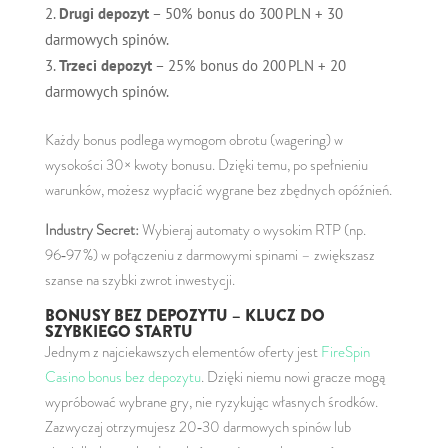
Drugi depozyt
– 50% bonus do 300 PLN + 30
darmowych spinów.
Trzeci depozyt
– 25% bonus do 200 PLN + 20
darmowych spinów.
Każdy bonus podlega wymogom obrotu (wagering) w
wysokości 30× kwoty bonusu. Dzięki temu, po spełnieniu
warunków, możesz wypłacić wygrane bez zbędnych opóźnień.
Industry Secret:
Wybieraj automaty o wysokim RTP (np.
96‑97 %) w połączeniu z darmowymi spinami – zwiększasz
szanse na szybki zwrot inwestycji.
BONUSY BEZ DEPOZYTU – KLUCZ DO
SZYBKIEGO STARTU
Jednym z najciekawszych elementów oferty jest
FireSpin
Casino bonus bez depozytu
. Dzięki niemu nowi gracze mogą
wypróbować wybrane gry, nie ryzykując własnych środków.
Zazwyczaj otrzymujesz 20‑30 darmowych spinów lub