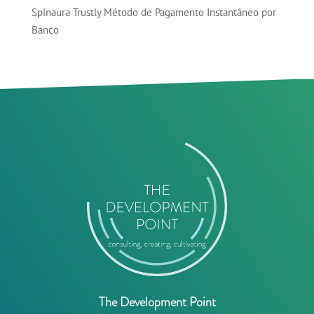
Spinaura Trustly Método de Pagamento Instantâneo por
Banco
The Development Point