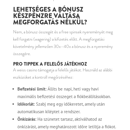
LEHETSÉGES A BÓNUSZ
KÉSZPÉNZRE VÁLTÁSA
MEGFORGATÁS NÉLKÜL?
Nem, a bónusz összegét és a free spinsek nyereményét meg
kell forgatni (wagering) a kifizetés előtt. A megforgatási
követelmény jellemzően 30x–40x a bónusz és a nyeremény
összegére.
PRO TIPPEK A FELELŐS JÁTÉKHOZ
A weiss casino támogatja a felelős játékot. Használd az alábbi
eszközöket a kontroll megőrzéséhez:
Befizetési limit:
Állíts be napi, heti vagy havi
maximális befizetési összeget a fiókbeállításokban.
Időkorlát:
Szabj meg egy időkeretet, amely után
automatikusan kiléptet a rendszer.
Önkizárás:
Ha szünetet tartasz, aktiválhatod az
önkizárást, amely meghatározott időre letiltja a fiókot.