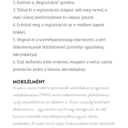
Kattints a „Regisztráció” gombra.
Töltsd ki a regisztrációs űrlapot: add meg neved, e-
mail címed, telefonszámod és válassz jelszót.
Erősítsd meg a regisztrációt az e-mailben kapott
linkkel.
Végezd el a személyazonosság-ellenőrzést a kért
dokumentumok feltöltésével (személyi igazolvány,
lakcímkártya).
Első befizetés előtt érdemes megadni a weiss casino
promóciós kódot a bónusz aktiválásához.
MOBILÉLMÉNY
A weiss casino mobilra optimalizált weboldala és progresszív
webalkalmazása (PWA) révén zökkenőmentes játékélményt
nyújt okostelefonon és tableten is. Nincs szükség letölthető
alkalmazásra – egyszerűen nyisd meg a böngészőt, és add
hozzá a weboldalt a kezdőképernyőhöz a gyors elérés
érdekében. A mobil verzió teljes funkcionalitást kínál: elérhetők